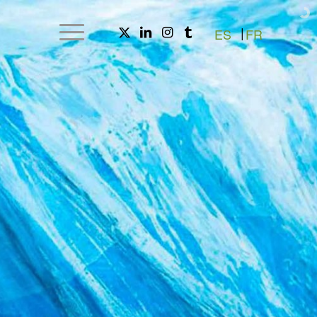
ES
FR